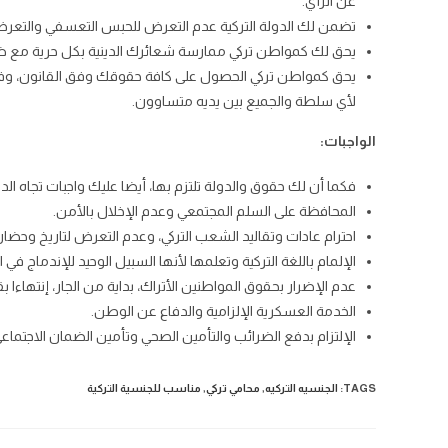
عن الرأي.
تضمن لك الدولة التركية عدم التعرض للحبس التعسفي والتعر
يحق لك كمواطن تركي ممارسة شعائرك الدينية بكل حرية مع ضما
يحق كمواطن تركي الحصول على كافة حقوقك وفق القانون، وفي 
لأي سلطة والجميع بين يديه متساوون.
الواجبات:
فكما أن لك حقوق والدولة تلتزم بها، أيضا عليك واجبات تجاه الدو
المحافظة على السلم المجتمعي وعدم الإخلال بالأمن.
احترام عادات وتقاليد الشعب التركي، وعدم التعرض لتاريخ وحضارة
الإلمام باللغة التركية وتعلمها لأنها السبيل الوحيد للإندماج في ا
عدم الإضرار بحقوق المواطنين الأتراك، بداية من الجار، إنتهاءا بقوا
الخدمة العسكرية الإلزامية والدفاع عن الوطن.
الإلتزام بدفع الضرائب والتأمين الصحي وتأمين الضمان الاجتماعي
TAGS:
الجنسيه التركيه
,
محامي تركي
,
مناسب للجنسية التركية