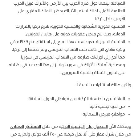
المتبادلة بينهما حول فترة الحرب بين الأرمن والأتراك قبيل الحرب
العالمية الأولى، لذلك استمر الأتراك بحظر التملك العقاري على
الأرمن داخل تركيا.
الجنسية الكورية الشمالية والجنسية الكوبية: تلتزم تركيا بالقرارات
الدولية، حيث يتم فرض عقوبات دولية على هاتين الدولتين.
الجنسية السورية: يعود سبب هذا المنع إلى استفتاء عام 1939م في
ولاية هاتاي التي كانت تحت الانتداب الفرنسي وتم ضمها إلى تركيا،
مما أدى إلى اجراءات صارمة من الانتداب الفرنسي في سوريا
ومصادرة أملاك الأتراك في سوريا، ولا يزال هذا الحدث يلقي بظلاله
على قانون التملك بالنسبة للسوريين.
ولكن هناك استثناءات بالنسبة لـ:
المتجنسين بالجنسية التركية من مواطني الدول السابقة
من لديه جنسية ثانية
مواطنو قبرص الشمالية.
ويمكنك الآن
الحصول على الجنسية التركي
ة من خلال
الاستثمار العقاري
من خلال شراء عقار على ألا تقل قيمته عن ٢٥٠ ألف دولار، ولمزيد من