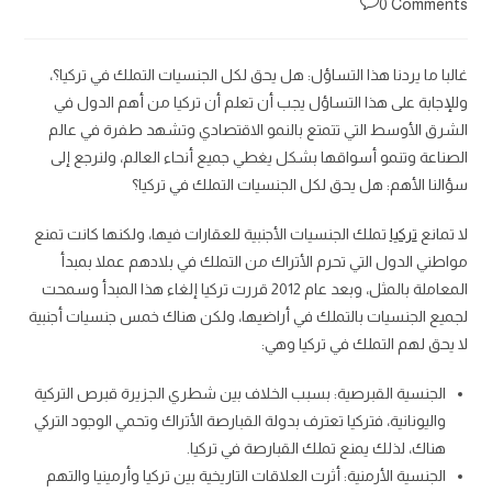
0 Comments
غالبا ما يردنا هذا التساؤل: هل يحق لكل الجنسيات التملك في تركيا؟،
وللإجابة على هذا التساؤل يجب أن تعلم أن تركيا من أهم الدول في
الشرق الأوسط التي تتمتع بالنمو الاقتصادي وتشهد طفرة في عالم
الصناعة وتنمو أسواقها بشكل يغطي جميع أنحاء العالم، ولنرجع إلى
سؤالنا الأهم: هل يحق لكل الجنسيات التملك في تركيا؟
لا تمانع
تركيا
تملك الجنسيات الأجنبية للعقارات فيها، ولكنها كانت تمنع
مواطني الدول التي تحرم الأتراك من التملك في بلادهم عملا بمبدأ
المعاملة بالمثل، وبعد عام 2012 قررت تركيا إلغاء هذا المبدأ وسمحت
لجميع الجنسيات بالتملك في أراضيها، ولكن هناك خمس جنسيات أجنبية
لا يحق لهم التملك في تركيا وهي:
الجنسية القبرصية: بسبب الخلاف بين شطري الجزيرة قبرص التركية
واليونانية، فتركيا تعترف بدولة القبارصة الأتراك وتحمي الوجود التركي
هناك، لذلك يمنع تملك القبارصة في تركيا.
الجنسية الأرمنية: أثرت العلاقات التاريخية بين تركيا وأرمينيا والتهم