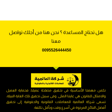
هل تحتاج المساعدة ؟ نحن هنا من أجلك تواصل
معنا
009
5526444450
تكمن مهمتنا الأساسية في تحقيق مصلحة عميلنا، فحماية العميل
والامتثال للقانون هي غايتنا المثلى. وفى سبيل تحقيق تلك الغاية النبيلة،
تسعى شركة العالمية للمعاملات القانونية والحقوقية إلى تحقيق
أفضل النتائج المرجوة في أسرع وقت وبأقل تكلفة.